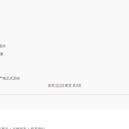
成功
德莱
产线正式启动
首页
[1]
[2]
尾页
共2页