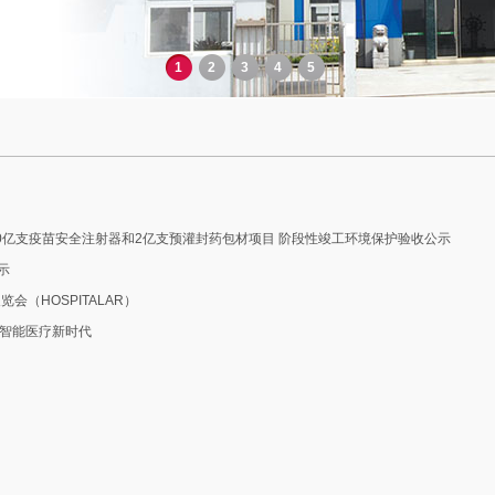
1
2
3
4
5
0亿支疫苗安全注射器和2亿支预灌封药包材项目 阶段性竣工环境保护验收公示
示
会（HOSPITALAR）
领智能医疗新时代