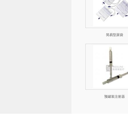
简易型尿袋
预罐装注射器