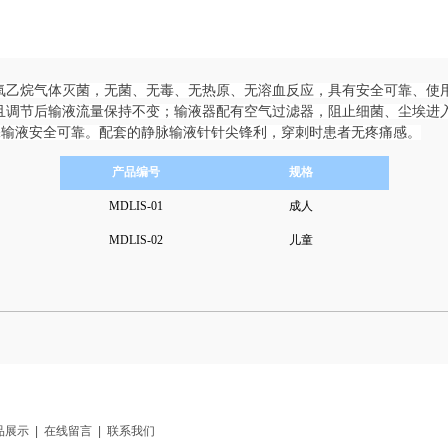
氧乙烷气体灭菌，无菌、无毒、无热原、无溶血反应，具有安全可靠、使
且调节后输液流量保持不变；输液器配有空气过滤器，阻止细菌、尘埃进
保输液安全可靠。配套的静脉输液针针尖锋利，穿刺时患者无疼痛感。
产品编号
规格
MDLIS-01
成人
MDLIS-02
儿童
品展示
|
在线留言
|
联系我们