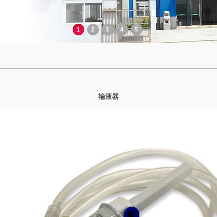
1
2
3
4
5
输液器