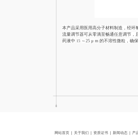
本产品采用医用高分子材料制造，经环
流量调节器可从零滴至畅通任意调节，
药液中
～
25 μ m
的不溶性微粒，确
15
网站首页
|
关于我们
|
资质证书
|
新闻动态
|
产